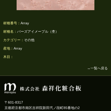
材種番号：
Array
材種名：
バーズアイメープル（杢）
カテゴリー：
その他
産地：
Array
木目：
→一覧へ戻る
〒601-8317
京都府京都市南区吉祥院新田弐ノ段町85番地の2