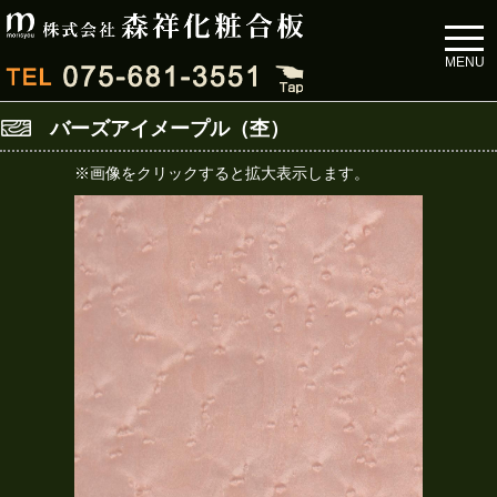
toggl
navig
MENU
バーズアイメープル（杢）
※画像をクリックすると拡大表示します。