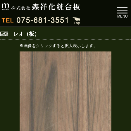
toggl
navig
MENU
レオ（板）
※画像をクリックすると拡大表示します。