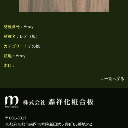
材種番号：
Array
材種名：
レオ（板）
カテゴリー：
その他
産地：
Array
木目：
→一覧へ戻る
〒601-8317
京都府京都市南区吉祥院新田弐ノ段町85番地の2