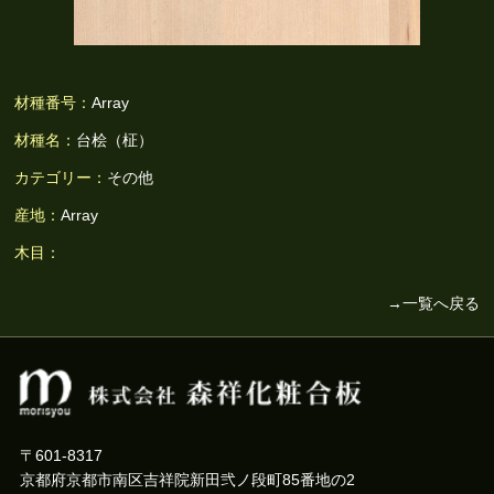
材種番号：
Array
材種名：
台桧（柾）
カテゴリー：
その他
産地：
Array
木目：
→一覧へ戻る
〒601-8317
京都府京都市南区吉祥院新田弐ノ段町85番地の2