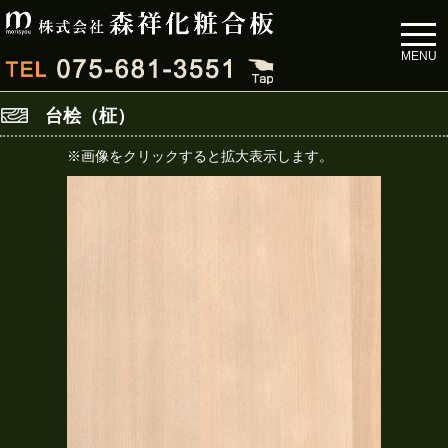
toggl
navig
MENU
台桧（柾）
※画像をクリックすると拡大表示します。