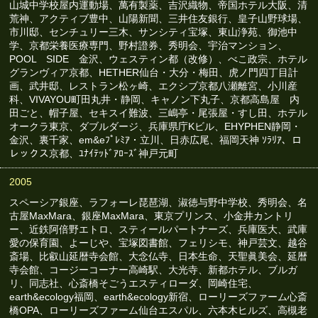
山城中学校屋内運動場、萬有製薬、吉沢織物、帝国ホテル大阪、清
荒神、アクティブ豊中、山陽新聞、三井住友銀行、皇子山野球場、
市川邸、センチュリー三木、サンシティ宝塚、東山浄苑、御池中
学、京都栄養医療専門、野村證券、秀明会、宇治マンション、
POOL SIDE 金沢、ウェスティン都（改修）、べこ政宗、ホテル
グランヴィア京都、HETHER仙台・大分・梅田、虎ノ門四丁目計
画、武井邸、レストラン松ヶ崎、エクシブ京都八瀬離宮、小川産
科、VIVAYOU町田丸井・静岡、キャノン下丸子、京都高島屋 内
田ごと、帽子屋、セキスイ難波、三嶋亭・尾張屋・すし田、ホテル
オークラ東京、ダブルダージ、兵庫県庁Kビル、EHYPHEN静岡・
金沢、裏千家、em&eﾌﾟﾚﾐｱ・立川、日赤広尾、福岡天神 ｿﾗﾘｱ、ロ
レックス京都、ﾕﾅｲﾃｯﾄﾞｱﾛｰｽﾞ神戸元町
2005
スペーシア銀座、ラフォーレ琵琶湖、淑徳与野中学校、秀明会、名
古屋MaxMara、銀座MaxMara、東京プリンス、小金井カントリ
ー、近鉄阿倍野エトロ、スティールパートナーズ、兵庫医大、武庫
愛の保育園、よーじや、宝塚図書館、フェリシモ、神戸芸文、越谷
斎場、比叡山延暦寺会館、大念仏寺、日本生命、天聖眞美会、延暦
寺会館、コージーコーナー高崎駅、大光寺、新都ホテル、ブルガ
リ、同志社、心斎橋そごうエスティローダ、岡崎住宅、
earth&ecology福岡、earth&ecology新宿、ローリーズファーム心斎
橋OPA、ローリーズファーム仙台エスパル、六本木ヒルズ、高槻老