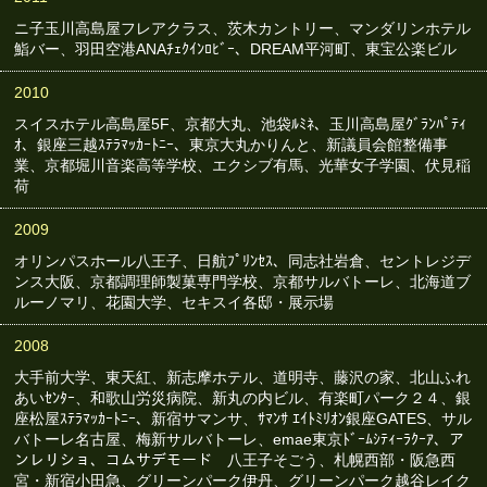
ニ子玉川高島屋フレアクラス、茨木カントリー、マンダリンホテル
鮨バー、羽田空港ANAﾁｪｸｲﾝﾛﾋﾞｰ、DREAM平河町、東宝公楽ビル
2010
スイスホテル高島屋5F、京都大丸、池袋ﾙﾐﾈ、玉川高島屋ｸﾞﾗﾝﾊﾟﾃｨ
ｵ、銀座三越ｽﾃﾗﾏｯｶｰﾄﾆｰ、東京大丸かりんと、新議員会館整備事
業、京都堀川音楽高等学校、エクシブ有馬、光華女子学園、伏見稲
荷
2009
オリンパスホール八王子、日航ﾌﾟﾘﾝｾｽ、同志社岩倉、セントレジデ
ンス大阪、京都調理師製菓専門学校、京都サルバトーレ、北海道ブ
ルーノマリ、花園大学、セキスイ各邸・展示場
2008
大手前大学、東天紅、新志摩ホテル、道明寺、藤沢の家、北山ふれ
あいｾﾝﾀｰ、和歌山労災病院、新丸の内ビル、有楽町パーク２４、銀
座松屋ｽﾃﾗﾏｯｶｰﾄﾆｰ、新宿サマンサ、ｻﾏﾝｻ ｴｲﾄﾐﾘｵﾝ銀座GATES、サル
バトーレ名古屋、梅新サルバトーレ、emae東京ﾄﾞｰﾑｼﾃｨｰﾗｸｰｱ、ア
ンレリショ、コムサデモード 八王子そごう、札幌西部・阪急西
宮・新宿小田急、グリーンパーク伊丹、グリーンパーク越谷レイク