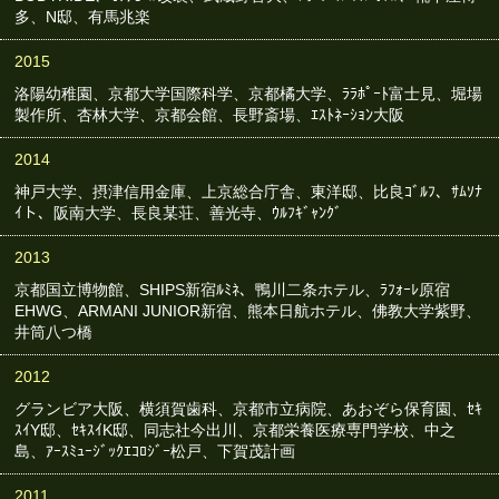
多、N邸、有馬兆楽
2015
洛陽幼稚園、京都大学国際科学、京都橘大学、ﾗﾗﾎﾟｰﾄ富士見、堀場
製作所、杏林大学、京都会館、長野斎場、ｴｽﾄﾈｰｼｮﾝ大阪
2014
神戸大学、摂津信用金庫、上京総合庁舎、東洋邸、比良ｺﾞﾙﾌ、ｻﾑｿﾅ
ｲト、阪南大学、長良某荘、善光寺、ｳﾙﾌｷﾞｬﾝｸﾞ
2013
京都国立博物館、SHIPS新宿ﾙﾐﾈ、鴨川二条ホテル、ﾗﾌｫｰﾚ原宿
EHWG、ARMANI JUNIOR新宿、熊本日航ホテル、佛教大学紫野、
井筒八つ橋
2012
グランビア大阪、横須賀歯科、京都市立病院、あおぞら保育園、ｾｷ
ｽｲY邸、ｾｷｽｲK邸、同志社今出川、京都栄養医療専門学校、中之
島、ｱｰｽﾐｭｰｼﾞｯｸｴｺﾛｼﾞｰ松戸、下賀茂計画
2011