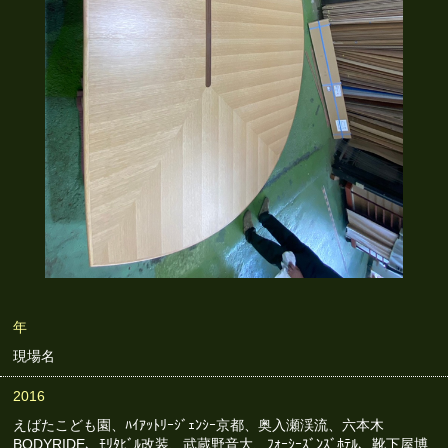
年
現場名
2016
えばたこども園、ﾊｲｱｯﾄﾘｰｼﾞｪﾝｼｰ京都、奥入瀬渓流、六本木
BODYRIDE、ﾓﾘﾀﾋﾞﾙ改装、武蔵野音大、ﾌｫｰｼｰｽﾞﾝｽﾞﾎﾃﾙ、靴下屋博