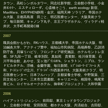
タウン、高松シンボルタワー、同志社新学館、立命館小学校、小金
井ｶﾝﾄﾘｰ、エスティローダ、心斎橋そごう、earth ecology 新宿、
MaxMara、EHYPHEN静岡・金沢、福岡天神 ソラリア、帝国ホテ
ル大阪、京都高島屋 田ごと、明石医療センター、大阪美術クラ
ブ、毎日新聞、キャノン下丸子、京王プラザホテル、ヴィラディ軽
井沢、大手町再開発C棟
2007
職員会館かもがわ、RKハウス、京都橘大学、帝国ホテル大阪、明
治鍼灸大学、アクティブ豊中、福知山市民病院、高槻葬祭、乙訓消
防庁舎、貝塚リハビリ、フロンティア研究施設、ホテルモントレ京
都、SF九段一丁目、岐阜別院、真如苑 貴賓館、桂川保育園、石
川平和会館、あやせ、宝ヶ池ﾌﾟﾘﾝｽﾎﾃﾙ、シェラトン、ニプロ、ラン
ドビルホテル、浮橋、金蘭学園、毎日新聞、ﾚﾌﾟｼﾑﾛｰﾘｰｽﾞﾌｧｰﾑ 大
和、ｱｰｽﾐｭｰｼﾞｯｸ立川、ｸﾞﾘｰﾝﾊﾟｰｸｽ西新井ｱﾘｵ、大阪美術クラブ、明
石医療センター、日本フルハップ、京都栄養士学校、中野製薬、三
田文化センター、三木市立図書館、キャリエール、相国寺、鳴尾常
善ビル、ロイヤルオークホテル、御幸町プロジェクト、大和学園
2006
ハイアットリ-ジェンシ-、前田邸、東京ミッドタウンプロジェク
ト、立命館小学校、安田医院、都ホテル大阪、共済組合、吉田邸、