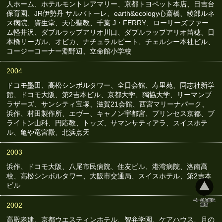
人ホーム、ホテルモントレアマリー、京都トヨペット本店、日吉台
保育園、JR伊勢丹 サルバトーレ、earth&ecology心斎橋、綾部ルネ
ス病院、資生堂、天心聖教、千葉 J・FERRY、ローリーズファー
ム軽井沢、ダブルラップアリオ川口、ダブルラップアリオ苗穂、日
本橋リーガル、オビカ、ナチュラルビート、チェルシー本社ビル、
コージーコーナー淵野辺、立命館小学校
2004
ドコモ墨田、高松シンボルタワー、全日会館、寿里苑、同志社新学
館、ドコモ大阪、第2吉本ビル、京都大学、獨協大学、リーマンブ
ラザーズ、サンシティ宝塚、滋賀21会館、西宮マリーナパーク、
浜作、村田製作所、エヴー、キャノン宇都宮、プリンセス京都、ブ
ライトン山科、円応教、トッズ、サマンサティアラ、スイスホテ
ル、亀や竜宮殿、北浜点天
2003
浜作、ドコモ大阪、八尾市民病院、住友ビル、港湾病院、洛南高
校、高松シンボルタワー、大阪市交通局、スイスホテル、第2吉本
ビル
2002
高殿老建、京都ウエスティンホテル、智弁学園、ケアハウス、月の