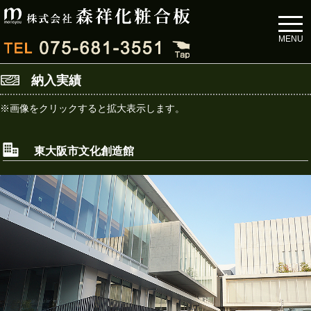
toggl
navig
MENU
納入実績
※画像をクリックすると拡大表示します。
東大阪市文化創造館